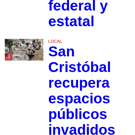
federal y
estatal
LOCAL
San
3
Cristóbal
recupera
espacios
públicos
invadidos