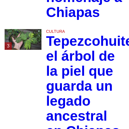
Chiapas
CULTURA
Tepezcohuit
3
el árbol de
la piel que
guarda un
legado
ancestral