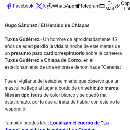
E-
Cop
Facebook
X
WhatsApp
Telegram
Mail
lin
Hugo Sánchez / El Heraldo de Chiapas
Tuxtla Gutiérrez
.- Un hombre de aproximadamente 45
años de edad
perdió la vida
la noche de este martes de
un
presunto paro cardiorrespiratorio
sobre la carretera
Tuxtla Gutiérrez
a
Chiapa de Corzo
, en el
estacionamiento de una empresa denominada "Ceramat".
Fue el vigilante del establecimiento que observó que un
masculino llegó al lugar a bordo de un
vehículo marca
Nissan tipo tsuru
de color blanco y se quedó mal
estacionado, por lo que al tratar de hablar con éste no le
respondió.
También puedes leer:
Localizan el cuerpo de "La
Jenny" sin vida en la colonia Las Granjas