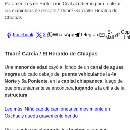
Paramédicos de Protección Civil acudieron para realizar
las maniobras de rescate
/
Thiaré García/El Heraldo de
Chiapas
E-
Cop
Facebook
X
WhatsApp
Telegram
Mail
lin
Thiaré García / El Heraldo de Chiapas
Una
menor de edad
cayó al fondo de un
canal de aguas
negras
ubicado debajo del
puente vehicular
de la
4a
Norte
y
5a Poniente
, en la
capital chiapaneca
, luego de
que presuntamente se encontrara
jugando
a la orilla de la
estructura
.
Lee más: Niño cae de camioneta en movimiento en
Oxchuc y queda gravemente herido
De acuerdo con el
reporte
, los
hechos
ocurrieron