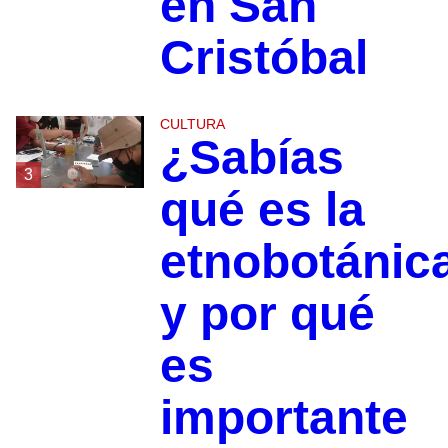
en San
Cristóbal
CULTURA
¿Sabías
3
qué es la
etnobotánic
y por qué
es
importante