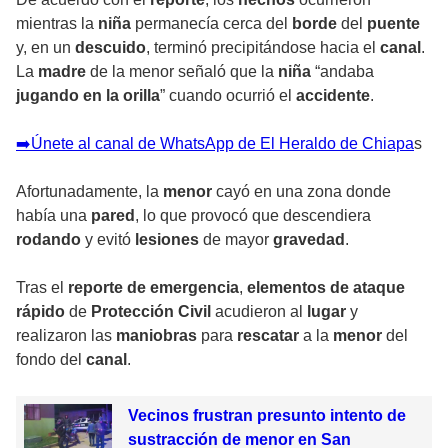
mientras la
niña
permanecía cerca del
borde
del
puente
y, en un
descuido
, terminó precipitándose hacia el
canal
.
La
madre
de la menor señaló que la
niña
“andaba
jugando en la orilla
” cuando ocurrió el
accidente
.
➡️Únete al canal de WhatsApp de El Heraldo de Chiapa
s
Afortunadamente, la
menor
cayó en una zona donde
había una
pared
, lo que provocó que descendiera
rodando
y evitó
lesiones
de mayor
gravedad
.
Tras el
reporte de emergencia
,
elementos de ataque
rápido
de
Protección Civil
acudieron al
lugar
y
realizaron las
maniobras
para
rescatar
a la
menor
del
fondo del
canal
.
Vecinos frustran presunto intento de
sustracción de menor en San