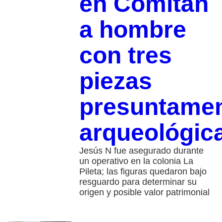
en Comitán
a hombre
con tres
piezas
presuntame
arqueológic
Jesús N fue asegurado durante
un operativo en la colonia La
Pileta; las figuras quedaron bajo
resguardo para determinar su
origen y posible valor patrimonial