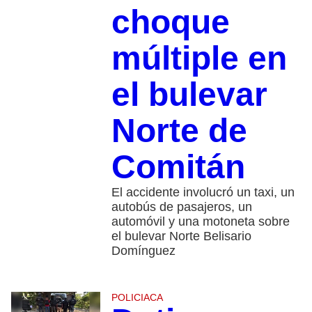
choque
múltiple en
el bulevar
Norte de
Comitán
El accidente involucró un taxi, un
autobús de pasajeros, un
automóvil y una motoneta sobre
el bulevar Norte Belisario
Domínguez
POLICIACA