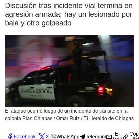
Discusión tras incidente vial termina en
agresión armada; hay un lesionado por
bala y otro golpeado
El ataque ocurrió luego de un incidente de tránsito en la
colonia Plan Chiapas
/
Omar Ruiz / El Heraldo de Chiapas
E-
Cop
Facebook
X
WhatsApp
Telegram