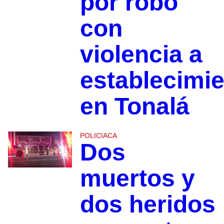
por robo
con
violencia a
establecimi
en Tonalá
POLICIACA
Dos
muertos y
dos heridos