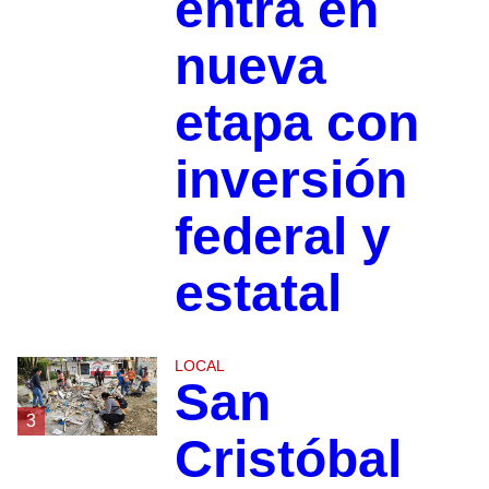
entra en
nueva
etapa con
inversión
federal y
estatal
LOCAL
San
3
Cristóbal