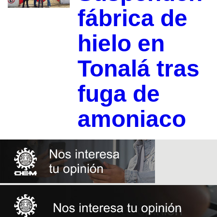
fábrica de
hielo en
Tonalá tras
fuga de
amoniaco