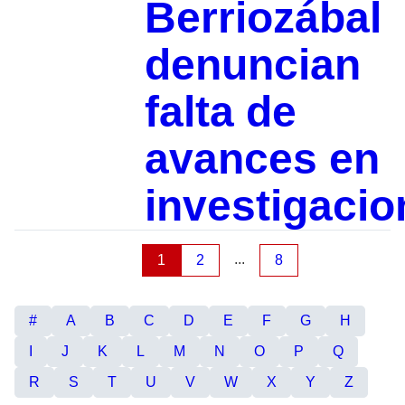
Berriozábal
denuncian
falta de
avances en
investigacio
...
1
2
8
#
A
B
C
D
E
F
G
H
I
J
K
L
M
N
O
P
Q
R
S
T
U
V
W
X
Y
Z