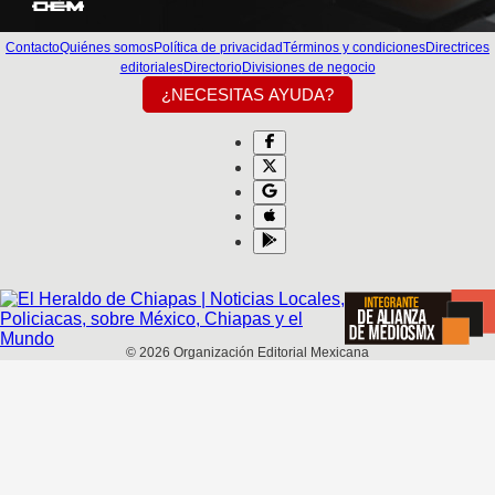
Contacto
Quiénes somos
Política de privacidad
Términos y condiciones
Directrices
editoriales
Directorio
Divisiones de negocio
¿NECESITAS AYUDA?
©
2026
Organización Editorial Mexicana