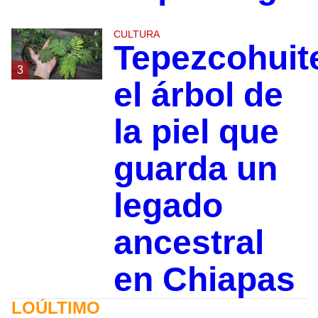
CULTURA
Tepezcohuit
3
el árbol de
la piel que
guarda un
legado
ancestral
en Chiapas
LOÚLTIMO