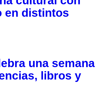
na cultural con
o en distintos
elebra una semana
encias, libros y