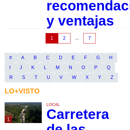
recomendac
y ventajas
...
1
2
7
#
A
B
C
D
E
F
G
H
I
J
K
L
M
N
O
P
Q
R
S
T
U
V
W
X
Y
Z
LO+VISTO
LOCAL
Carretera
1
de las