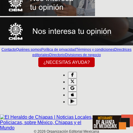
Contacto
Quiénes somos
Política de privacidad
Términos y condiciones
Directrices
editoriales
Directorio
Divisiones de negocio
¿NECESITAS AYUDA?
©
2026
Organización Editorial Mexicana