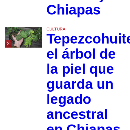
Chiapas
CULTURA
Tepezcohuit
3
el árbol de
la piel que
guarda un
legado
ancestral
en Chiapas