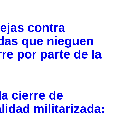
uejas contra
adas que nieguen
re por parte de la
a cierre de
idad militarizada: