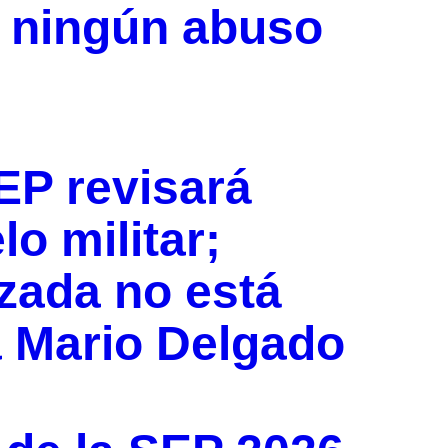
e ningún abuso
EP revisará
o militar;
izada no está
a Mario Delgado