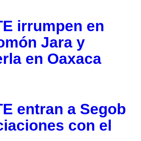
TE irrumpen en
lomón Jara y
erla en Oaxaca
TE entran a Segob
iaciones con el