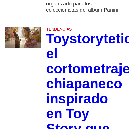
organizado para los
coleccionistas del álbum Panini
TENDENCIAS
Toystoryteti
el
cortometraj
chiapaneco
inspirado
en Toy
Story que