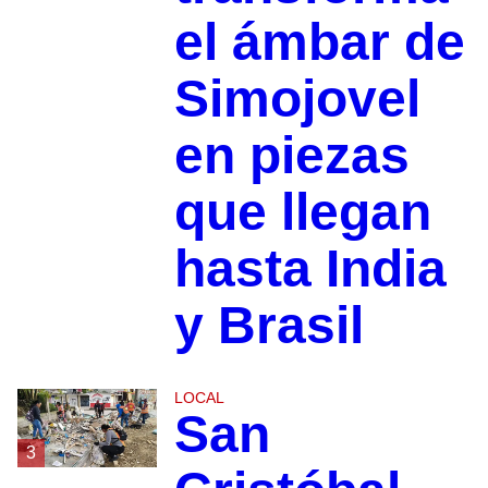
el ámbar de
Simojovel
en piezas
que llegan
hasta India
y Brasil
LOCAL
San
3