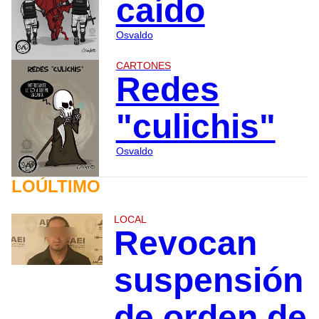
caído
Osvaldo
CARTONES
Redes
"culichis"
Osvaldo
LOÚLTIMO
LOCAL
Revocan
suspensión
de orden de