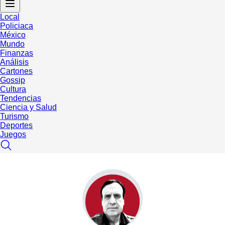
Local
Policiaca
México
Mundo
Finanzas
Análisis
Cartones
Gossip
Cultura
Tendencias
Ciencia y Salud
Turismo
Deportes
Juegos