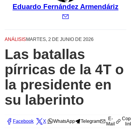
Eduardo Fernández Armendáriz
ANÁLISIS
MARTES, 2 DE JUNIO DE 2026
Las batallas
pírricas de la 4T o
la presidente en
su laberinto
E-
Cop
Facebook
X
WhatsApp
Telegram
Mail
lin