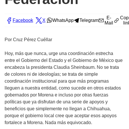
E-
Cop
Facebook
X
WhatsApp
Telegram
Mail
lin
Por Cruz Pérez Cuéllar
Hoy, más que nunca, urge una coordinación estrecha
entre el Gobierno del Estado y el Gobierno de México que
encabeza la presidenta Claudia Sheinbaum. No se trata
de colores ni de ideologías; se trata de simple
coordinación institucional para que más programas
lleguen a nuestra entidad, como sucede en otros estados
gobernados por Morena e incluso por otras fuerzas
políticas que ya disfrutan de una serie de apoyos y
beneficios que simplemente no llegan a Chihuahua,
porque el gobierno local cree que aceptar esos apoyos
fortalece a Morena. Nada más equivocado.