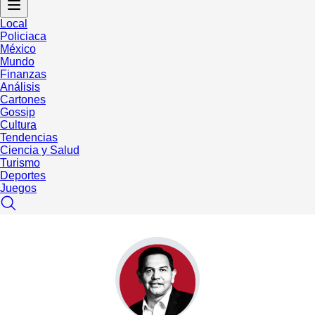
Local
Policiaca
México
Mundo
Finanzas
Análisis
Cartones
Gossip
Cultura
Tendencias
Ciencia y Salud
Turismo
Deportes
Juegos