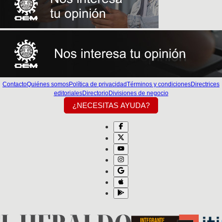
Contacto
Quiénes somos
Política de privacidad
Términos y condiciones
Directrices
editoriales
Directorio
Divisiones de negocio
¿NECESITAS AYUDA?