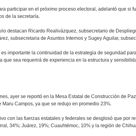
ara participar en el próximo proceso electoral, adelantó que si
os de la secretaría.
io destacan Ricardo Realivázquez, subsecretario de Despliegue
z, subsecretaria de Asuntos Internos y Sugey Aguilar, subsecret
ue es importante la continuidad de la estrategia de seguridad pa
ra que sea requerirá de experiencia en la estructura y sensibilid
ones, ayer se reportó en la Mesa Estatal de Construcción de Pa
 de Maru Campos, ya que se redujo en promedio 23%.
tivo con las fuerzas estatales y federales se desglosó que por
ral, 34%; Juárez, 19%; Cuauhtémoc, 10% y la región de Chihu