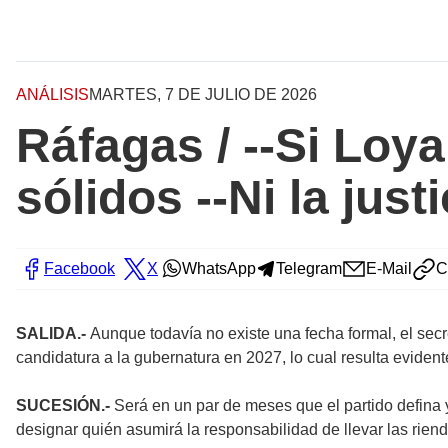
ANÁLISIS
MARTES, 7 DE JULIO DE 2026
Ráfagas / --Si Loy
sólidos --Ni la jus
Facebook
X
WhatsApp
Telegram
E-Mail
C
SALIDA.-
Aunque todavía no existe una fecha formal, el secre
candidatura a la gubernatura en 2027, lo cual resulta eviden
SUCESIÓN.-
Será en un par de meses que el partido defina y
designar quién asumirá la responsabilidad de llevar las ri