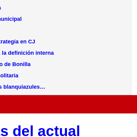
a
municipal
trategia en CJ
la definición interna
o de Bonilla
olitaria
nes blanquiazules…
s del actual