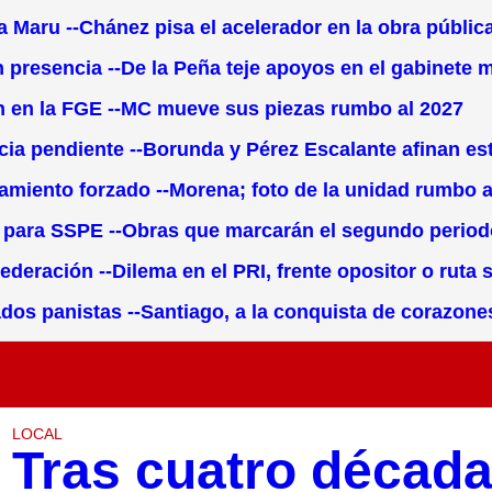
a Maru --Chánez pisa el acelerador en la obra públic
an presencia --De la Peña teje apoyos en el gabinete 
ón en la FGE --MC mueve sus piezas rumbo al 2027
cia pendiente --Borunda y Pérez Escalante afinan es
zamiento forzado --Morena; foto de la unidad rumbo a 
p para SSPE --Obras que marcarán el segundo period
deración --Dilema en el PRI, frente opositor o ruta s
tados panistas --Santiago, a la conquista de corazo
LOCAL
Tras cuatro década