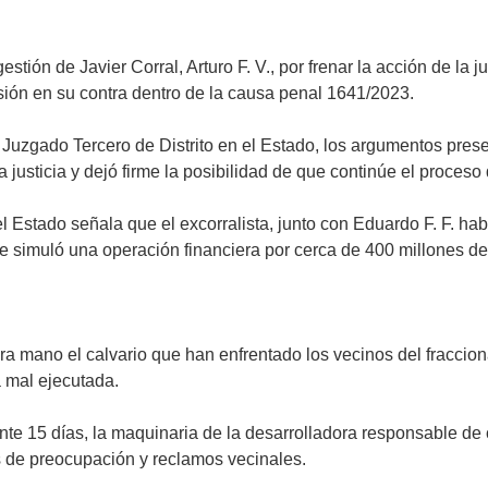
stión de Javier Corral, Arturo F. V., por frenar la acción de la j
ión en su contra dentro de la causa penal 1641/2023.
l Juzgado Tercero de Distrito en el Estado, los argumentos pres
a justicia y dejó firme la posibilidad de que continúe el proces
el Estado señala que el excorralista, junto con Eduardo F. F. ha
simuló una operación financiera por cerca de 400 millones de
 mano el calvario que han enfrentado los vecinos del fraccion
 mal ejecutada.
 15 días, la maquinaria de la desarrolladora responsable de c
 de preocupación y reclamos vecinales.