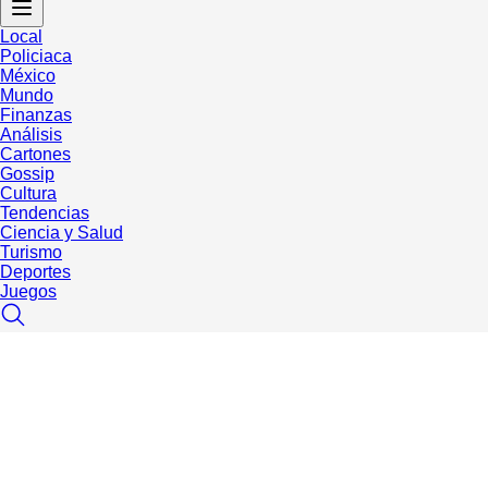
Local
Policiaca
México
Mundo
Finanzas
Análisis
Cartones
Gossip
Cultura
Tendencias
Ciencia y Salud
Turismo
Deportes
Juegos