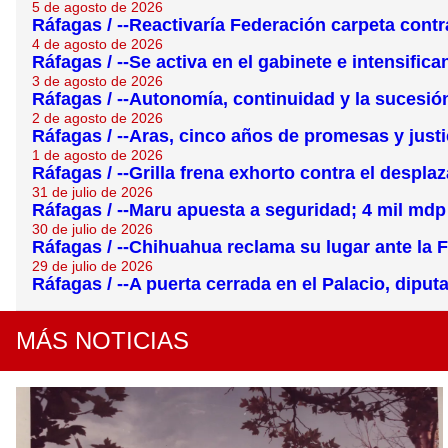
5 de agosto de 2026
Ráfagas / --Reactivaría Federación carpeta contr
4 de agosto de 2026
Ráfagas / --Se activa en el gabinete e intensific
3 de agosto de 2026
Ráfagas / --Autonomía, continuidad y la sucesi
2 de agosto de 2026
Ráfagas / --Aras, cinco años de promesas y justi
1 de agosto de 2026
Ráfagas / --Grilla frena exhorto contra el despla
31 de julio de 2026
Ráfagas / --Maru apuesta a seguridad; 4 mil md
30 de julio de 2026
Ráfagas / --Chihuahua reclama su lugar ante la Fe
29 de julio de 2026
Ráfagas / --A puerta cerrada en el Palacio, dipu
MÁS NOTICIAS