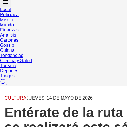
Local
Policiaca
México
Mundo
Finanzas
Análisis
Cartones
Gossip
Cultura
Tendencias
Ciencia y Salud
Turismo
Deportes
Juegos
CULTURA
JUEVES, 14 DE MAYO DE 2026
Entérate de la rut