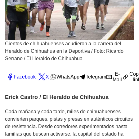
Cientos de chihuahuenses acudieron a la carrera del
Heraldo de Chihuahua en la Deportiva
/
Foto: Ricardo
Serrano / El Heraldo de Chihuahua
E-
Cop
Facebook
X
WhatsApp
Telegram
Mail
lin
Erick Castro / El Heraldo de Chihuahua
Cada mañana y cada tarde, miles de chihuahuenses
convierten parques, pistas y presas en auténticos circuitos
de resistencia. Desde corredores experimentados hasta
familias que buscan activarse, la capital del estado ha