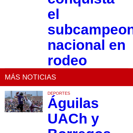
el
subcampeon
nacional en
rodeo
MÁS NOTICIAS
DEPORTES
Águilas
UACh y