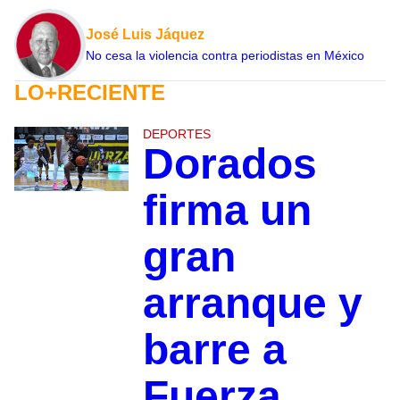
José Luis Jáquez
No cesa la violencia contra periodistas en México
LO+RECIENTE
DEPORTES
Dorados
firma un
gran
arranque y
barre a
Fuerza