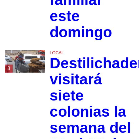
este
domingo
LOCAL
Destilichade
3
visitará
siete
colonias la
semana del