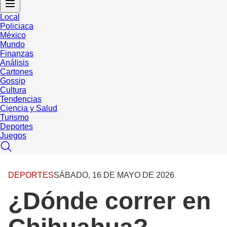
Local
Policiaca
México
Mundo
Finanzas
Análisis
Cartones
Gossip
Cultura
Tendencias
Ciencia y Salud
Turismo
Deportes
Juegos
DEPORTES
SÁBADO, 16 DE MAYO DE 2026
¿Dónde correr en