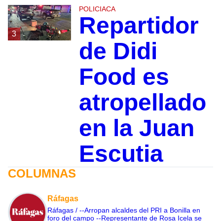
POLICIACA
Repartidor
3
de Didi
Food es
atropellado
en la Juan
Escutia
COLUMNAS
Ráfagas
Ráfagas / --Arropan alcaldes del PRI a Bonilla en
foro del campo --Representante de Rosa Icela se