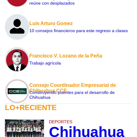
reúne con desplazados
Luis Arturo Gomez
10 consejos financieros para este regreso a clases
Francisco V. Lozano de la Peña
Trabajo agrícola
Consejo Coordinador Empresarial de
Chihuahua CCE
Construyendo puentes para el desarrollo de
Chihuahua
LO+RECIENTE
DEPORTES
Chihuahua