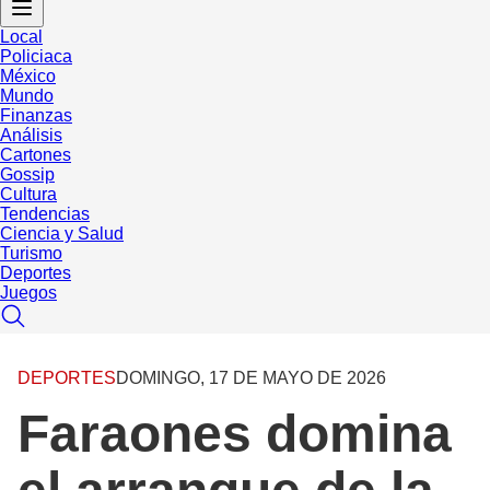
Local
Policiaca
México
Mundo
Finanzas
Análisis
Cartones
Gossip
Cultura
Tendencias
Ciencia y Salud
Turismo
Deportes
Juegos
DEPORTES
DOMINGO, 17 DE MAYO DE 2026
Faraones domina