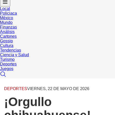
Local
Policiaca
México
Mundo
Finanzas
Análisis
Cartones
Gossip
Cultura
Tendencias
Ciencia y Salud
Turismo
Deportes
Juegos
DEPORTES
VIERNES, 22 DE MAYO DE 2026
¡Orgullo