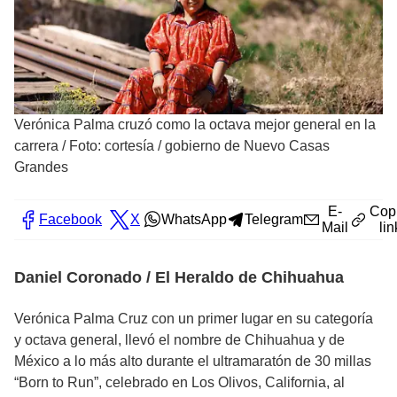
Verónica Palma cruzó como la octava mejor general en la
carrera
/
Foto: cortesía / gobierno de Nuevo Casas
Grandes
E-
Cop
Facebook
X
WhatsApp
Telegram
Mail
lin
Daniel Coronado / El Heraldo de Chihuahua
Verónica Palma Cruz con un primer lugar en su categoría
y octava general, llevó el nombre de Chihuahua y de
México a lo más alto durante el ultramaratón de 30 millas
“Born to Run”, celebrado en Los Olivos, California, al