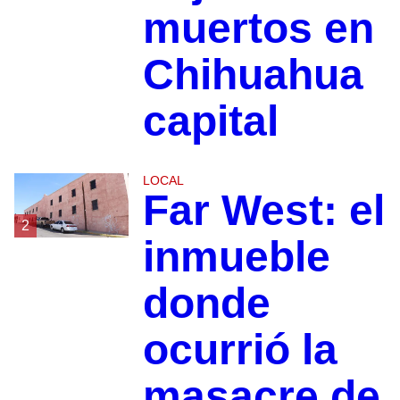
muertos en
Chihuahua
capital
LOCAL
Far West: el
2
inmueble
donde
ocurrió la
masacre de