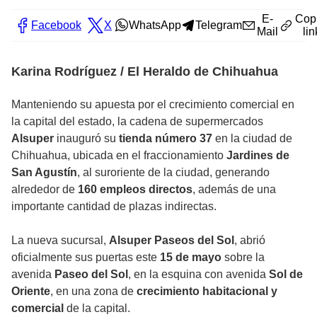
E-
Cop
Facebook
X
WhatsApp
Telegram
Mail
lin
Karina Rodríguez / El Heraldo de Chihuahua
Manteniendo su apuesta por el crecimiento comercial en
la capital del estado, la cadena de supermercados
Alsuper
inauguró su
tienda número 37
en la ciudad de
Chihuahua, ubicada en el fraccionamiento
Jardines de
San Agustín
, al suroriente de la ciudad, generando
alrededor de
160 empleos directos
, además de una
importante cantidad de plazas indirectas.
La nueva sucursal,
Alsuper Paseos del Sol
, abrió
oficialmente sus puertas este
15 de mayo
sobre la
avenida
Paseo del Sol
, en la esquina con avenida
Sol de
Oriente
, en una zona de
crecimiento habitacional y
comercial
de la capital.