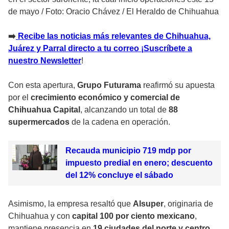
de mayo
/
Foto: Oracio Chávez / El Heraldo de Chihuahua
➡️
Recibe las noticias más relevantes de Chihuahua,
Juárez y Parral directo a tu correo ¡Suscríbete a
nuestro Newsletter
!
Con esta apertura,
Grupo Futurama
reafirmó su apuesta
por el
crecimiento económico y comercial de
Chihuahua Capital
, alcanzando un total de
88
supermercados
de la cadena en operación.
Recauda municipio 719 mdp por
impuesto predial en enero; descuento
del 12% concluye el sábado
Asimismo, la empresa resaltó que
Alsuper
, originaria de
Chihuahua y con
capital 100 por ciento mexicano
,
mantiene presencia en
19 ciudades del norte y centro