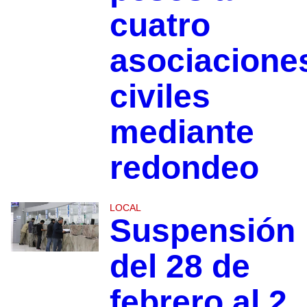
cuatro
asociacione
civiles
mediante
redondeo
LOCAL
Suspensión
del 28 de
febrero al 2