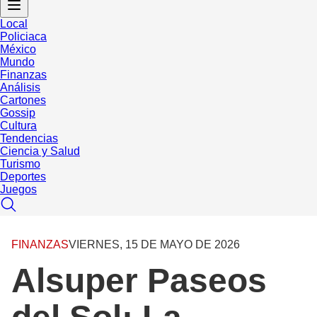
Local
Policiaca
México
Mundo
Finanzas
Análisis
Cartones
Gossip
Cultura
Tendencias
Ciencia y Salud
Turismo
Deportes
Juegos
FINANZAS
VIERNES, 15 DE MAYO DE 2026
Alsuper Paseos