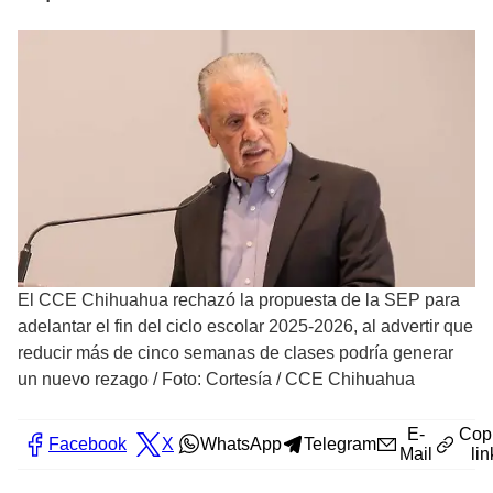
El CCE Chihuahua rechazó la propuesta de la SEP para
adelantar el fin del ciclo escolar 2025-2026, al advertir que
reducir más de cinco semanas de clases podría generar
un nuevo rezago
/
Foto: Cortesía / CCE Chihuahua
E-
Cop
Facebook
X
WhatsApp
Telegram
Mail
lin