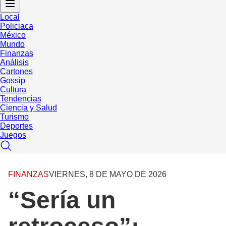
Local
Policiaca
México
Mundo
Finanzas
Análisis
Cartones
Gossip
Cultura
Tendencias
Ciencia y Salud
Turismo
Deportes
Juegos
FINANZAS
VIERNES, 8 DE MAYO DE 2026
“Sería un