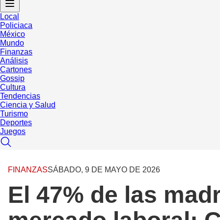
Local
Policiaca
México
Mundo
Finanzas
Análisis
Cartones
Gossip
Cultura
Tendencias
Ciencia y Salud
Turismo
Deportes
Juegos
FINANZAS
SÁBADO, 9 DE MAYO DE 2026
El 47% de las mad