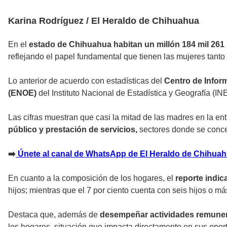
Karina Rodríguez / El Heraldo de Chihuahua
En el
estado de Chihuahua habitan un millón 184 mil 261
reflejando el papel fundamental que tienen las mujeres tant
Lo anterior de acuerdo con estadísticas del
Centro de Infor
(ENOE)
del Instituto Nacional de Estadística y Geografía (IN
Las cifras muestran que casi la mitad de las madres en la en
público y prestación de servicios,
sectores donde se concen
➡️
Únete al canal de WhatsApp de El Heraldo de Chihua
En cuanto a la composición de los hogares, el
reporte indic
hijos; mientras que el 7 por ciento cuenta con seis hijos o má
Destaca que, además de
desempeñar actividades remune
los hogares, situación que impacta directamente en sus opo