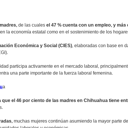
 madres,
de las cuales
el 47 % cuenta con un empleo, y más 
o en la economía estatal como en el sostenimiento de los hogar
mación Económica y Social (CIES)
, elaboradas con base en d
EGI).
tidad participa activamente en el mercado laboral, principalme
tra una parte importante de la fuerza laboral femenina.
hu
a
a que el 46 por ciento de las madres en Chihuahua tiene ent
s.
radas,
muchas mujeres continúan asumiendo la mayor parte de 
rtunidades laborales y económicas.