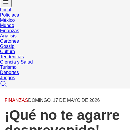
Local
Policiaca
México
Mundo
Finanzas
Análisis
Cartones
Gossip
Cultura
Tendencias
Ciencia y Salud
Turismo
Deportes
Juegos
FINANZAS
DOMINGO, 17 DE MAYO DE 2026
¡Qué no te agarre