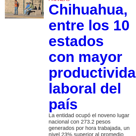
Chihuahua,
entre los 10
estados
con mayor
productivid
laboral del
país
La entidad ocupó el noveno lugar
nacional con 273.2 pesos
generados por hora trabajada, un
nivel 23% superior al promedio