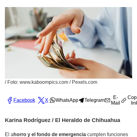
/
Foto: www.kaboompics.com / Pexels.com
E-
Cop
Facebook
X
WhatsApp
Telegram
Mail
lin
Karina Rodríguez / El Heraldo de Chihuahua
El a
horro y el fondo de emergencia
cumplen funciones