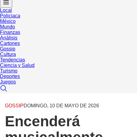
Local
Policiaca
México
Mundo
Finanzas
Análisis
Cartones
Gossip
Cultura
Tendencias
Ciencia y Salud
Turismo
Deportes
Juegos
GOSSIP
DOMINGO, 10 DE MAYO DE 2026
Encenderá