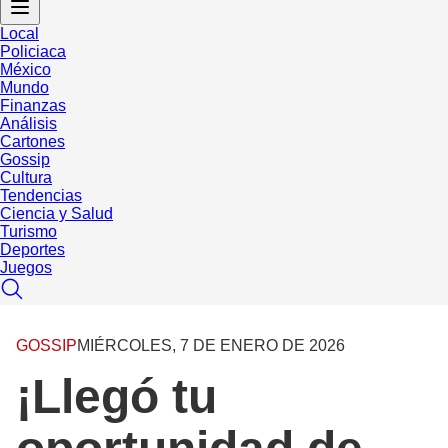
Local
Policiaca
México
Mundo
Finanzas
Análisis
Cartones
Gossip
Cultura
Tendencias
Ciencia y Salud
Turismo
Deportes
Juegos
GOSSIP
MIÉRCOLES, 7 DE ENERO DE 2026
¡Llegó tu