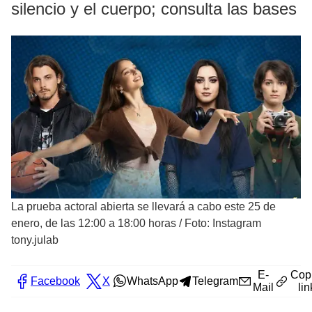
silencio y el cuerpo; consulta las bases
La prueba actoral abierta se llevará a cabo este 25 de
enero, de las 12:00 a 18:00 horas
/
Foto: Instagram
tony.julab
E-
Cop
Facebook
X
WhatsApp
Telegram
Mail
lin