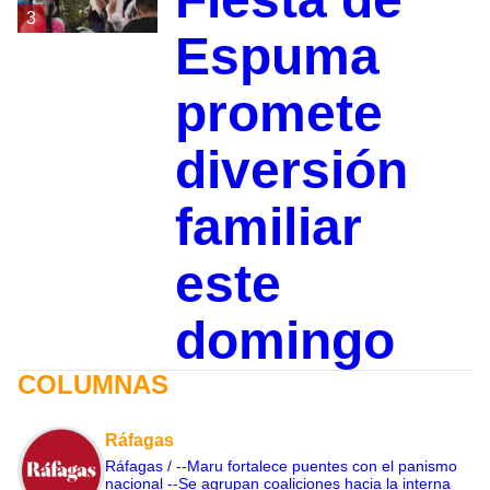
3
Espuma
promete
diversión
familiar
este
domingo
COLUMNAS
Ráfagas
Ráfagas / --Maru fortalece puentes con el panismo
nacional --Se agrupan coaliciones hacia la interna