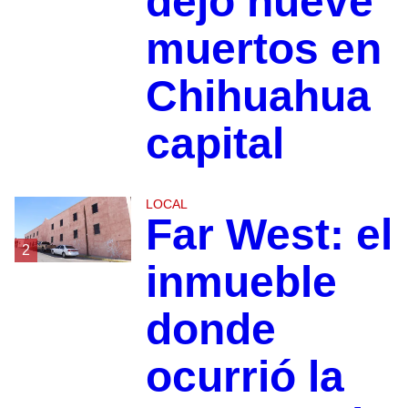
dejó nueve
muertos en
Chihuahua
capital
LOCAL
Far West: el
2
inmueble
donde
ocurrió la