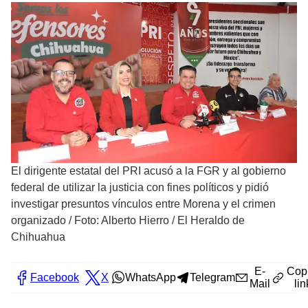
El dirigente estatal del PRI acusó a la FGR y al gobierno
federal de utilizar la justicia con fines políticos y pidió
investigar presuntos vínculos entre Morena y el crimen
organizado
/
Foto: Alberto Hierro / El Heraldo de
Chihuahua
E-
Cop
Facebook
X
WhatsApp
Telegram
Mail
lin