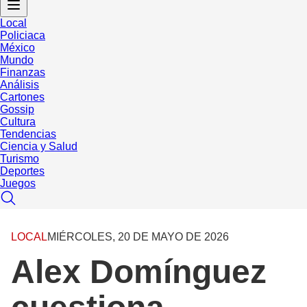
Local
Policiaca
México
Mundo
Finanzas
Análisis
Cartones
Gossip
Cultura
Tendencias
Ciencia y Salud
Turismo
Deportes
Juegos
LOCAL
MIÉRCOLES, 20 DE MAYO DE 2026
Alex Domínguez