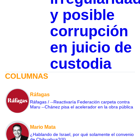
y posible
corrupción
en juicio de
custodia
COLUMNAS
Ráfagas
Ráfagas / --Reactivaría Federación carpeta contra
Maru --Chánez pisa el acelerador en la obra pública
Mario Mata
¿Hablando de Israel, por qué solamente el convenio
de Chihuahua?(II)