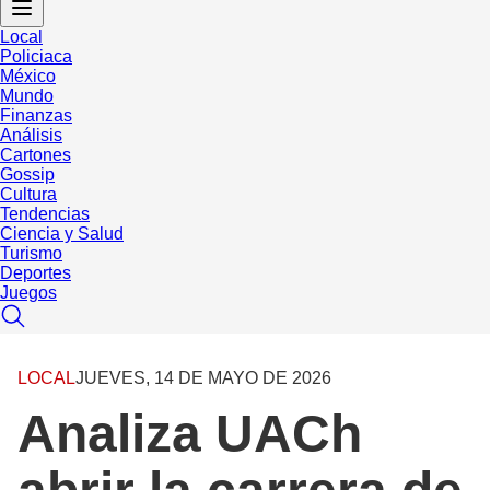
Local
Policiaca
México
Mundo
Finanzas
Análisis
Cartones
Gossip
Cultura
Tendencias
Ciencia y Salud
Turismo
Deportes
Juegos
LOCAL
JUEVES, 14 DE MAYO DE 2026
Analiza UACh