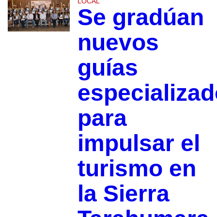
LOCAL
Se gradúan
nuevos
guías
especializa
para
impulsar el
turismo en
la Sierra