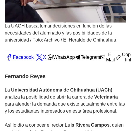
La UACH busca tomar decisiones en función de las
necesidades del alumnado y las posibilidades de la
universidad
/
Foto: Archivo / El Heraldo de Chihuahua
E-
Cop
Facebook
X
WhatsApp
Telegram
Mail
lin
Fernando Reyes
La
Universidad Autónoma de Chihuahua (UACh)
analiza la posibilidad de abrir la carrera de
Veterinaria
para atender la demanda que existe actualmente entre las
y los estudiantes interesados en esta área profesional.
Así lo dio a conocer el rector
Luis Rivera Campos
, quien