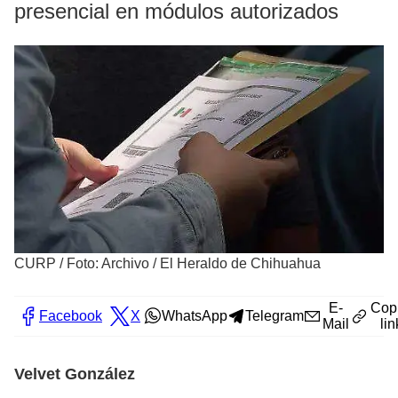
presencial en módulos autorizados
CURP
/
Foto: Archivo / El Heraldo de Chihuahua
E-
Cop
Facebook
X
WhatsApp
Telegram
Mail
lin
Velvet González