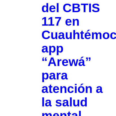
del CBTIS
117 en
Cuauhtémo
app
“Arewá”
para
atención a
la salud
mental