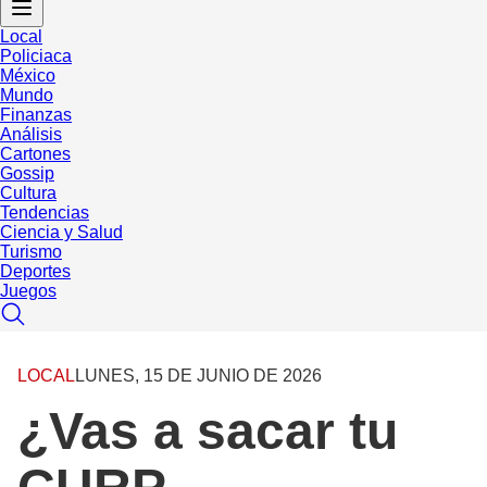
Local
Policiaca
México
Mundo
Finanzas
Análisis
Cartones
Gossip
Cultura
Tendencias
Ciencia y Salud
Turismo
Deportes
Juegos
LOCAL
LUNES, 15 DE JUNIO DE 2026
¿Vas a sacar tu