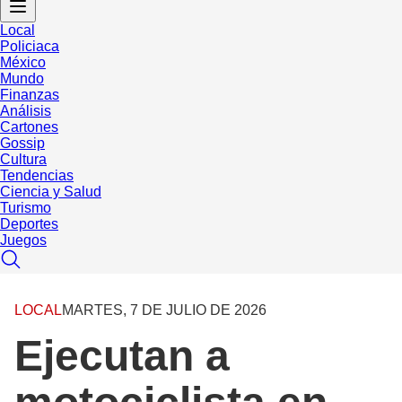
Local
Policiaca
México
Mundo
Finanzas
Análisis
Cartones
Gossip
Cultura
Tendencias
Ciencia y Salud
Turismo
Deportes
Juegos
LOCAL
MARTES, 7 DE JULIO DE 2026
Ejecutan a