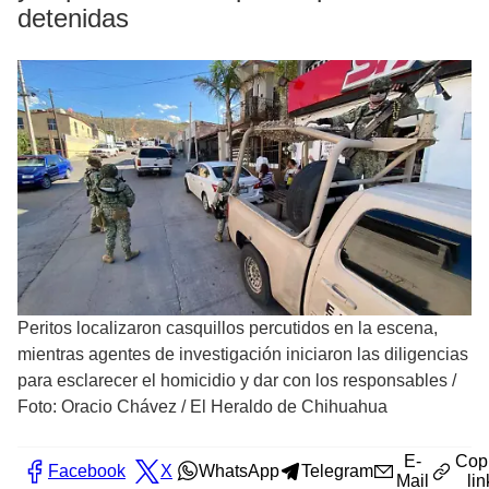
detenidas
Peritos localizaron casquillos percutidos en la escena,
mientras agentes de investigación iniciaron las diligencias
para esclarecer el homicidio y dar con los responsables
/
Foto: Oracio Chávez / El Heraldo de Chihuahua
E-
Cop
Facebook
X
WhatsApp
Telegram
Mail
lin