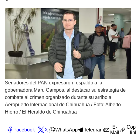
Senadores del PAN expresaron respaldo a la
gobernadora Maru Campos, al destacar su estrategia de
combate al crimen organizado durante su arribo al
Aeropuerto Internacional de Chihuahua
/
Foto: Alberto
Hierro / El Heraldo de Chihuahua
E-
Cop
Facebook
X
WhatsApp
Telegram
Mail
lin