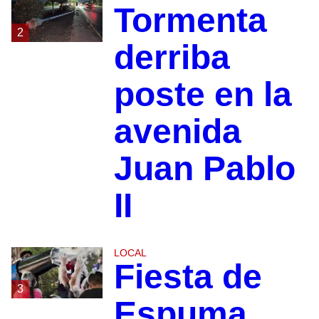
Tormenta
2
derriba
poste en la
avenida
Juan Pablo
II
LOCAL
Fiesta de
3
Espuma