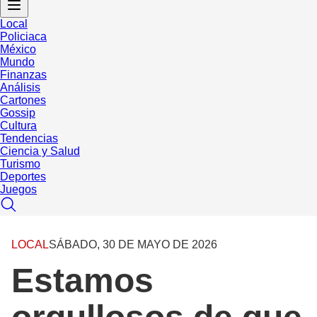
Local
Policiaca
México
Mundo
Finanzas
Análisis
Cartones
Gossip
Cultura
Tendencias
Ciencia y Salud
Turismo
Deportes
Juegos
LOCAL
SÁBADO, 30 DE MAYO DE 2026
Estamos