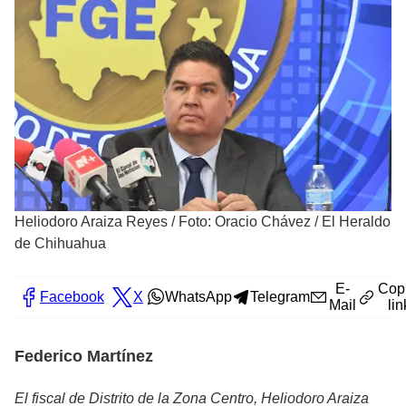
Heliodoro Araiza Reyes
/
Foto: Oracio Chávez / El Heraldo
de Chihuahua
E-
Cop
Facebook
X
WhatsApp
Telegram
Mail
lin
Federico Martínez
El fiscal de Distrito de la Zona Centro, Heliodoro Araiza