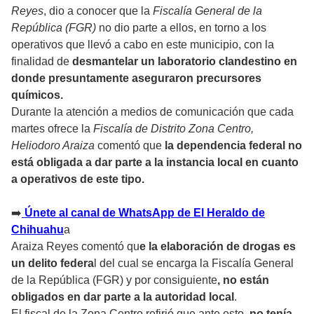
Reyes
, dio a conocer que la
Fiscalía General de la
República (FGR)
no dio parte a ellos, en torno a los
operativos que llevó a cabo en este municipio, con la
finalidad de
desmantelar un laboratorio clandestino en
donde presuntamente aseguraron precursores
químicos.
Durante la atención a medios de comunicación que cada
martes ofrece la
Fiscalía de Distrito Zona Centro,
Heliodoro Araiza
comentó que
la dependencia federal no
está obligada a dar parte a la instancia local en cuanto
a operativos de este tipo.
➡️
Únete al canal de WhatsApp de El Heraldo de
Chihuahu
a
Araiza Reyes comentó qu
e la elaboración de drogas es
un delito federa
l del cual se encarga la Fiscalía General
de la República (FGR) y por consiguiente
, no están
obligados en dar parte a la autoridad local
.
El fiscal de la Zona Centro refirió que ante esto,
no tenía