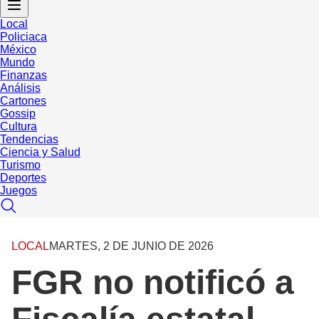
Local
Policiaca
México
Mundo
Finanzas
Análisis
Cartones
Gossip
Cultura
Tendencias
Ciencia y Salud
Turismo
Deportes
Juegos
LOCAL
MARTES, 2 DE JUNIO DE 2026
FGR no notificó a