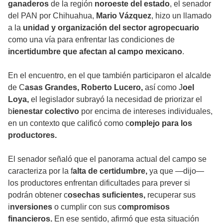
ganaderos
de la región
noroeste del estado
, el senador
del PAN por Chihuahua,
Mario Vázquez
, hizo un llamado
a la
unidad y organización del sector agropecuario
como una vía para enfrentar las condiciones de
incertidumbre que afectan al campo mexicano
.
En el encuentro, en el que también participaron el alcalde
de C
asas Grandes, Roberto Lucero,
así como J
oel
Loya,
el legislador subrayó la necesidad de priorizar el
b
ienestar colectivo
por encima de intereses individuales,
en un contexto que calificó como c
omplejo para los
productores.
El senador señaló que el panorama actual del campo se
caracteriza por la f
alta de certidumbre,
ya que —dijo—
los productores enfrentan dificultades para prever si
podrán obtener c
osechas suficientes,
recuperar sus
i
nversiones
o cumplir con sus c
ompromisos
financieros.
En ese sentido, afirmó que esta situación