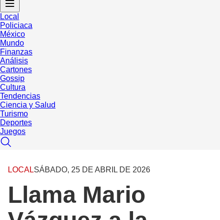
Local
Policiaca
México
Mundo
Finanzas
Análisis
Cartones
Gossip
Cultura
Tendencias
Ciencia y Salud
Turismo
Deportes
Juegos
LOCAL
SÁBADO, 25 DE ABRIL DE 2026
Llama Mario