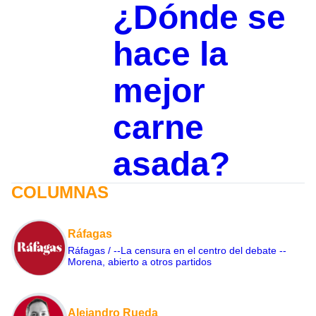
¿Dónde se
hace la
mejor
carne
asada?
COLUMNAS
Ráfagas
Ráfagas / --La censura en el centro del debate --
Morena, abierto a otros partidos
Alejandro Rueda