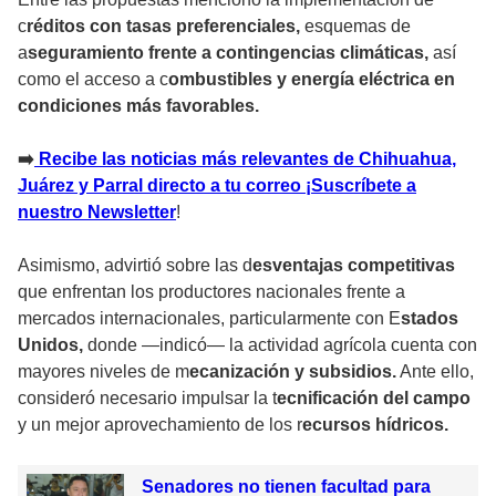
c
réditos con tasas preferenciales,
esquemas de
a
seguramiento frente a contingencias climáticas,
así
como el acceso a c
ombustibles y energía eléctrica en
condiciones más favorables.
➡️
Recibe las noticias más relevantes de Chihuahua,
Juárez y Parral directo a tu correo ¡Suscríbete a
nuestro Newsletter
!
Asimismo, advirtió sobre las d
esventajas competitivas
que enfrentan los productores nacionales frente a
mercados internacionales, particularmente con E
stados
Unidos,
donde —indicó— la actividad agrícola cuenta con
mayores niveles de m
ecanización y subsidios.
Ante ello,
consideró necesario impulsar la t
ecnificación del campo
y un mejor aprovechamiento de los r
ecursos hídricos.
Senadores no tienen facultad para