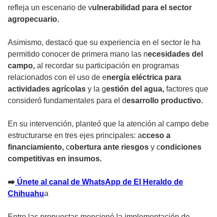
refleja un escenario de v
ulnerabilidad para el sector
agropecuario.
Asimismo, destacó que su experiencia en el sector le ha
permitido conocer de primera mano las n
ecesidades del
campo,
al recordar su participación en programas
relacionados con el uso de e
nergía eléctrica para
actividades agrícolas
y la g
estión del agua,
factores que
consideró fundamentales para el d
esarrollo productivo.
En su intervención, planteó que la atención al campo debe
estructurarse en tres ejes principales: a
cceso a
financiamiento,
c
obertura ante riesgos
y c
ondiciones
competitivas en insumos.
➡️
Únete al canal de WhatsApp de El Heraldo de
Chihuahu
a
Entre las propuestas mencionó la implementación de