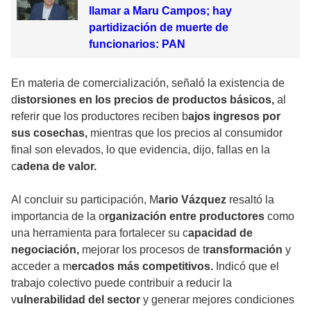
llamar a Maru Campos; hay
partidización de muerte de
funcionarios: PAN
En materia de comercialización, señaló la existencia de
d
istorsiones en los precios de productos básicos,
al
referir que los productores reciben b
ajos ingresos por
sus cosechas,
mientras que los precios al consumidor
final son elevados, lo que evidencia, dijo, fallas en la
c
adena de valor.
Al concluir su participación, M
ario Vázquez
resaltó la
importancia de la o
rganización entre productores
como
una herramienta para fortalecer su c
apacidad de
negociación,
mejorar los procesos de t
ransformación
y
acceder a m
ercados más competitivos.
Indicó que el
trabajo colectivo puede contribuir a reducir la
v
ulnerabilidad del sector
y generar mejores condiciones