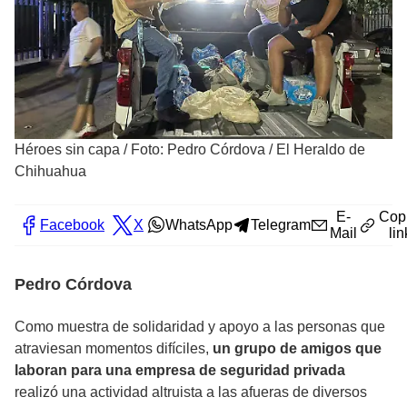
Héroes sin capa
/
Foto: Pedro Córdova / El Heraldo de
Chihuahua
E-
Cop
Facebook
X
WhatsApp
Telegram
Mail
lin
Pedro Córdova
Como muestra de solidaridad y apoyo a las personas que
atraviesan momentos difíciles,
un grupo de amigos que
laboran para una empresa de seguridad privada
realizó una actividad altruista a las afueras de diversos