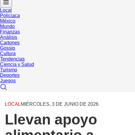
Local
Policiaca
México
Mundo
Finanzas
Análisis
Cartones
Gossip
Cultura
Tendencias
Ciencia y Salud
Turismo
Deportes
Juegos
LOCAL
MIÉRCOLES, 3 DE JUNIO DE 2026
Llevan apoyo