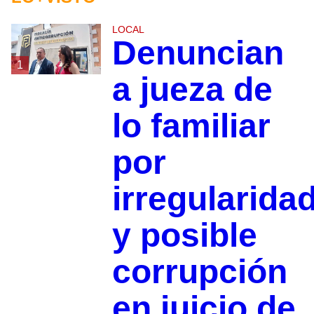
LOCAL
Denuncian
1
a jueza de
lo familiar
por
irregularida
y posible
corrupción
en juicio de