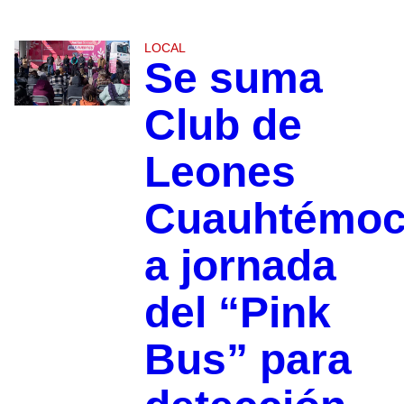
LOCAL
Se suma
Club de
Leones
Cuauhtémo
a jornada
del “Pink
Bus” para