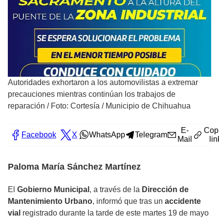
Autoridades exhortaron a los automovilistas a extremar
precauciones mientras continúan los trabajos de
reparación
/
Foto: Cortesía / Municipio de Chihuahua
E-
Cop
Facebook
X
WhatsApp
Telegram
Mail
lin
Paloma María Sánchez Martínez
El
Gobierno Municipal
, a través de la
Dirección de
Mantenimiento Urbano
, informó que tras un
accidente
vial
registrado durante la tarde de este martes 19 de mayo