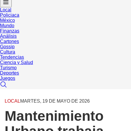
Local
Policiaca
México
Mundo
Finanzas
Análisis
Cartones
Gossip
Cultura
Tendencias
Ciencia y Salud
Turismo
Deportes
Juegos
LOCAL
MARTES, 19 DE MAYO DE 2026
Mantenimiento