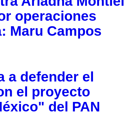
ra Ariadna Montiel
or operaciones
rra: Maru Campos
 a defender el
on el proyecto
México" del PAN