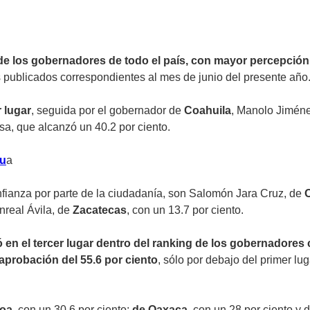
e los gobernadores de todo el país, con mayor percepción
s publicados correspondientes al mes de junio del presente año
 lugar
, seguida por el gobernador de
Coahuila
, Manolo Jiménez
a, que alcanzó un 40.2 por ciento.
hu
a
fianza por parte de la ciudadanía, son Salomón Jara Cruz, de
onreal Ávila, de
Zacatecas
, con un 13.7 por ciento.
en el tercer lugar dentro del ranking de los gobernadore
aprobación del 55.6 por ciento
, sólo por debajo del primer l
loa,
con un 30.6 por ciento;
de Oaxaca,
con un 28 por ciento y 