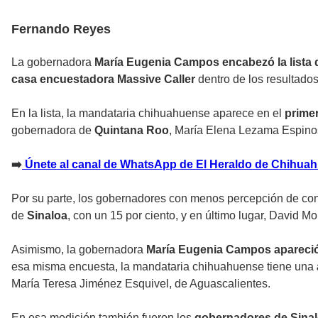
Fernando Reyes
La gobernadora
María Eugenia Campos encabezó la lista d
casa encuestadora Massive Caller
dentro de los resultado
En la lista, la mandataria chihuahuense aparece en el
primer
gobernadora de
Quintana Roo
, María Elena Lezama Espinos
➡️
Únete al canal de WhatsApp de El Heraldo de Chihua
Por su parte, los gobernadores con menos percepción de con
de
Sinaloa
, con un 15 por ciento, y en último lugar, David M
Asimismo, la gobernadora
María Eugenia Campos apareció 
esa misma encuesta, la mandataria chihuahuense tiene una
María Teresa Jiménez Esquivel, de Aguascalientes.
En esa medición también fueron los
gobernadores de Sina