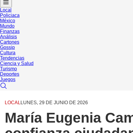
Local
Policiaca
México
Mundo
Finanzas
Análisis
Cartones
Gossip
Cultura
Tendencias
Ciencia y Salud
Turismo
Deportes
Juegos
LOCAL
LUNES, 29 DE JUNIO DE 2026
María Eugenia Cam