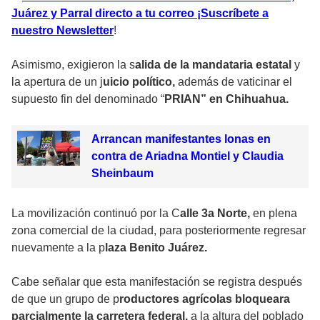
Juárez y Parral directo a tu correo ¡Suscríbete a
nuestro Newsletter
!
Asimismo, exigieron la s
alida de la mandataria estatal
y
la apertura de un j
uicio político,
además de vaticinar el
supuesto fin del denominado “
PRIAN” en Chihuahua.
Arrancan manifestantes lonas en
contra de Ariadna Montiel y Claudia
Sheinbaum
La movilización continuó por la C
alle 3a Norte,
en plena
zona comercial de la ciudad, para posteriormente regresar
nuevamente a la p
laza Benito Juárez.
Cabe señalar que esta manifestación se registra después
de que un grupo de p
roductores agrícolas bloqueara
parcialmente la carretera federal,
a la altura del poblado