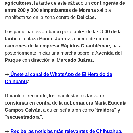
agricultores
, la tarde de este sábado un
contingente de
entre 200 y 300 simpatizantes de Morena
salió a
manifestarse en la zona centro de
Delicias
.
Los participantes arribaron poco antes de las 3
:00 de la
tarde
a la plaza B
enito Juárez,
a bordo de c
inco
camiones de la empresa Rápidos Cuauhtémoc,
para
posteriormente iniciar una marcha sobre la A
venida del
Parque
con dirección al M
ercado Juárez.
➡️
Únete al canal de WhatsApp de El Heraldo de
Chihuahu
a
Durante el recorrido, los manifestantes lanzaron
c
onsignas en contra de la gobernadora María Eugenia
Campos Galván,
a quien señalaron como “
traidora” y
“secuestradora”.
➡️
Recibe las noticias más relevantes de Chihuahua,