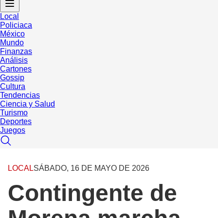
Local
Policiaca
México
Mundo
Finanzas
Análisis
Cartones
Gossip
Cultura
Tendencias
Ciencia y Salud
Turismo
Deportes
Juegos
LOCAL
SÁBADO, 16 DE MAYO DE 2026
Contingente de