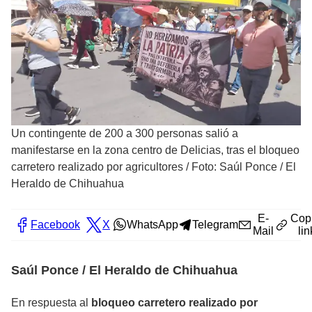
Un contingente de 200 a 300 personas salió a
manifestarse en la zona centro de Delicias, tras el bloqueo
carretero realizado por agricultores
/
Foto: Saúl Ponce / El
Heraldo de Chihuahua
E-
Cop
Facebook
X
WhatsApp
Telegram
Mail
lin
Saúl Ponce / El Heraldo de Chihuahua
En respuesta al
bloqueo carretero realizado por