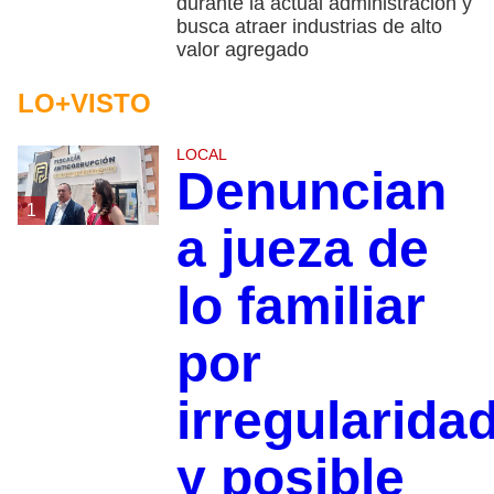
durante la actual administración y
busca atraer industrias de alto
valor agregado
LO+VISTO
LOCAL
Denuncian
1
a jueza de
lo familiar
por
irregularida
y posible