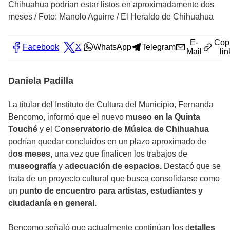
Chihuahua podrían estar listos en aproximadamente dos
meses
/
Foto: Manolo Aguirre / El Heraldo de Chihuahua
E-
Cop
Facebook
X
WhatsApp
Telegram
Mail
lin
Daniela Padilla
La titular del Instituto de Cultura del Municipio, Fernanda
Bencomo, informó que el nuevo m
useo en la Quinta
Touché
y el C
onservatorio de Música de Chihuahua
podrían quedar concluidos en un plazo aproximado de
d
os meses,
una vez que finalicen los trabajos de
m
useografía
y a
decuación de espacios.
Destacó que se
trata de un proyecto cultural que busca consolidarse como
un p
unto de encuentro para artistas, estudiantes y
ciudadanía en general.
Bencomo señaló que actualmente continúan los d
etalles