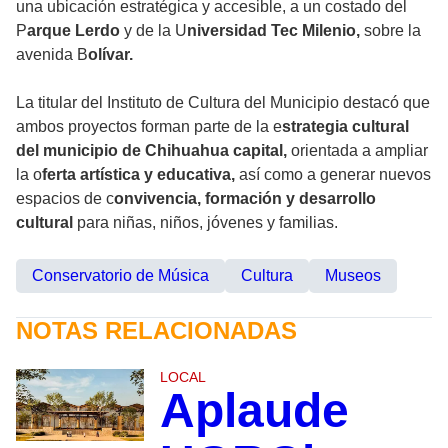
una ubicación estratégica y accesible, a un costado del
P
arque Lerdo
y de la U
niversidad Tec Milenio,
sobre la
avenida B
olívar.
La titular del Instituto de Cultura del Municipio destacó que
ambos proyectos forman parte de la e
strategia cultural
del municipio de Chihuahua capital,
orientada a ampliar
la o
ferta artística y educativa,
así como a generar nuevos
espacios de c
onvivencia, formación y desarrollo
cultural
para niñas, niños, jóvenes y familias.
Conservatorio de Música
Cultura
Museos
NOTAS RELACIONADAS
LOCAL
Aplaude