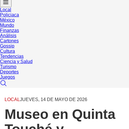
Local
Policiaca
México
Mundo
Finanzas
Análisis
Cartones
Gossip
Cultura
Tendencias
Ciencia y Salud
Turismo
Deportes
Juegos
LOCAL
JUEVES, 14 DE MAYO DE 2026
Museo en Quinta