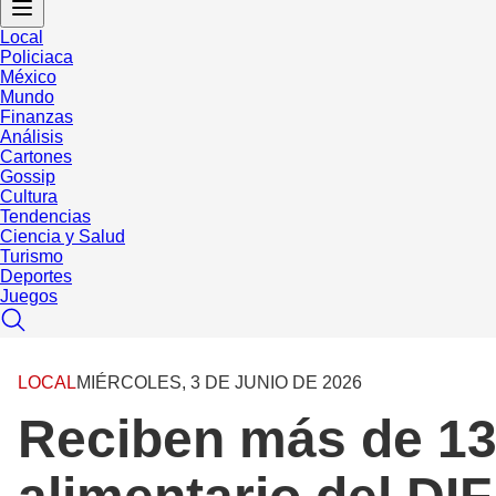
Local
Policiaca
México
Mundo
Finanzas
Análisis
Cartones
Gossip
Cultura
Tendencias
Ciencia y Salud
Turismo
Deportes
Juegos
LOCAL
MIÉRCOLES, 3 DE JUNIO DE 2026
Reciben más de 13