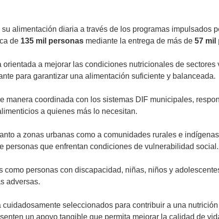
u alimentación diaria a través de los programas impulsados por
rca de
135 mil personas
mediante la entrega de más de
57 mil
ia orientada a mejorar las condiciones nutricionales de sector
ante para garantizar una alimentación suficiente y balanceada.
de manera coordinada con los sistemas DIF municipales, responsa
alimenticios a quienes más lo necesitan.
 tanto a zonas urbanas como a comunidades rurales e indígen
de personas que enfrentan condiciones de vulnerabilidad social.
rios como personas con discapacidad, niñas, niños y adolescent
as adversas.
 cuidadosamente seleccionados para contribuir a una nutrición 
resenten un apoyo tangible que permita mejorar la calidad de vi