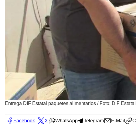
Entrega DIF Estatal paquetes alimentarios
/
Foto: DIF Estatal
Facebook
X
WhatsApp
Telegram
E-Mail
C