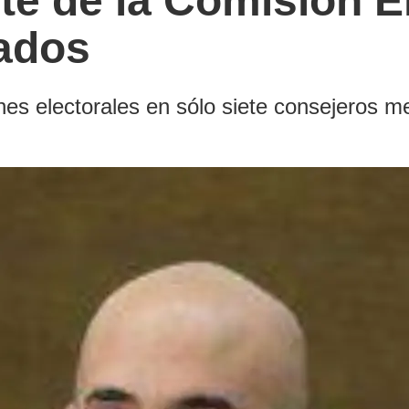
te de la Comisión El
ados
nes electorales en sólo siete consejeros m