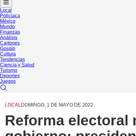
Local
Policiaca
México
Mundo
Finanzas
Análisis
Cartones
Gossip
Cultura
Tendencias
Ciencia y Salud
Turismo
Deportes
Juegos
LOCAL
DOMINGO, 1 DE MAYO DE 2022
Reforma electoral n