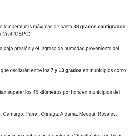
con temperaturas máximas de hasta
38 grados centígrados
n Civil (CEPC).
de baja presión y el ingreso de humedad proveniente del
 que oscilarán entre los
7 y 13 grados
en municipios como
ían superar los 45 kilómetros por hora en municipios del
, Camargo, Parral, Ojinaga, Aldama, Meoqui, Rosales,
ronostican chubascos de entre 5 y 25 milímetros en Moris,