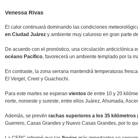
Venessa Rivas
El calor continuará dominando las condiciones meteorológic
en Ciudad Juárez
y ambiente muy caluroso en gran parte del 
De acuerdo con el pronóstico, una circulación anticiclónica 
océano Pacífico
, favorecerá un ambiente templado por la m
En contraste, la zona serrana mantendrá temperaturas frescas
El Vergel, Creel y Guachochi.
Para este martes se esperan
vientos
de entre 10 y 20 kilóme
norte, noroeste y sureste, entre ellos Juárez, Ahumada, As
Además, se prevén
rachas superiores a los 35 kilómetros
Guerrero, Casas Grandes y Nuevo Casas Grandes, por lo que
La CEPC informó que las
lluvias
más importantes se concent