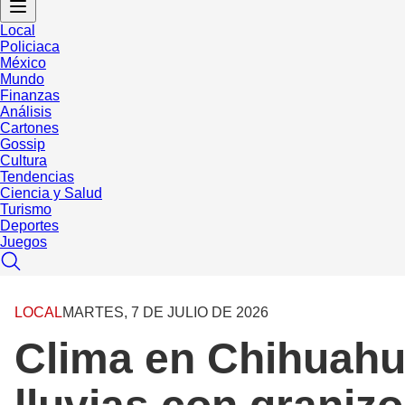
Local
Policiaca
México
Mundo
Finanzas
Análisis
Cartones
Gossip
Cultura
Tendencias
Ciencia y Salud
Turismo
Deportes
Juegos
LOCAL
MARTES, 7 DE JULIO DE 2026
Clima en Chihuahua