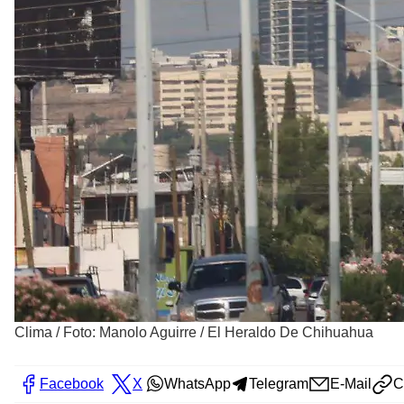
Clima
/
Foto: Manolo Aguirre / El Heraldo De Chihuahua
Facebook
X
WhatsApp
Telegram
E-Mail
C