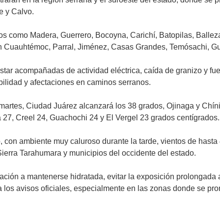
e y Calvo.
s como Madera, Guerrero, Bocoyna, Carichí, Batopilas, Balleza
 en Cuauhtémoc, Parral, Jiménez, Casas Grandes, Temósachi, G
star acompañadas de actividad eléctrica, caída de granizo y fuer
bilidad y afectaciones en caminos serranos.
martes, Ciudad Juárez alcanzará los 38 grados, Ojinaga y Chíni
27, Creel 24, Guachochi 24 y El Vergel 23 grados centígrados.
co, con ambiente muy caluroso durante la tarde, vientos de hasta 
Sierra Tarahumara y municipios del occidente del estado.
ación a mantenerse hidratada, evitar la exposición prolongada a
los avisos oficiales, especialmente en las zonas donde se pron