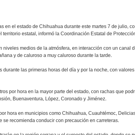
as en el estado de Chihuahua durante este martes 7 de julio, 
territorio estatal, informó la Coordinación Estatal de Protecció
en niveles medios de la atmósfera, en interacción con un canal 
añana y de caluroso a muy caluroso durante la tarde.
 durante las primeras horas del día y por la noche, con valores
tros por hora en la mayor parte del estado, con rachas que podr
censión, Buenaventura, López, Coronado y Jiménez.
por hora en municipios como Chihuahua, Cuauhtémoc, Delicias
 se recomienda conducir con precaución en carreteras.
rarán en la región serrana y el suroeste del estado, donde se p