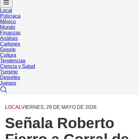
Local
Policiaca
México
Mundo
Finanzas
Análisis
Cartones
Gossip
Cultura
Tendencias
Ciencia y Salud
Turismo
Deportes
Juegos
LOCAL
VIERNES, 29 DE MAYO DE 2026
Señala Roberto