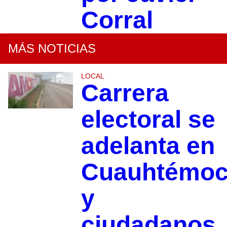
Corral
MÁS NOTICIAS
LOCAL
Carrera
electoral se
adelanta en
Cuauhtémo
y
ciudadanos