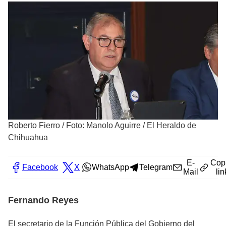
Roberto Fierro
/
Foto: Manolo Aguirre / El Heraldo de
Chihuahua
E-
Cop
Facebook
X
WhatsApp
Telegram
Mail
lin
Fernando Reyes
El secretario de la Función Pública del Gobierno del