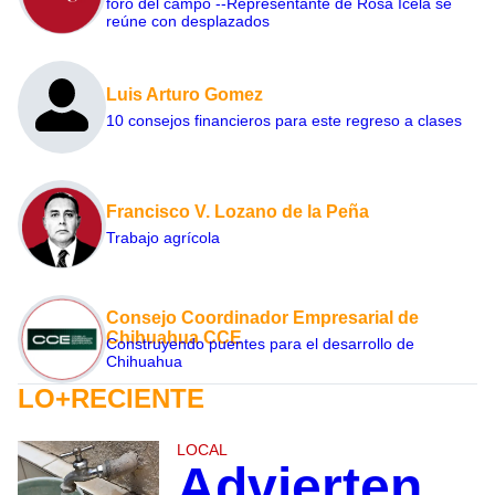
foro del campo --Representante de Rosa Icela se
reúne con desplazados
Luis Arturo Gomez
10 consejos financieros para este regreso a clases
Francisco V. Lozano de la Peña
Trabajo agrícola
Consejo Coordinador Empresarial de
Chihuahua CCE
Construyendo puentes para el desarrollo de
Chihuahua
LO+RECIENTE
LOCAL
Advierten