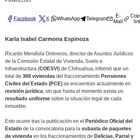
Pexels.com
E-
Cop
Facebook
X
WhatsApp
Telegram
Mail
lin
Karla Isabel Carmona Espinoza
Ricardo Mendíola Ontiveros, director de Asuntos Jurídicos
de la Comisión Estatal de Vivienda, Suelo e
Infraestructura (
COESVI
) de Chihuahua, informó que un
total de
368 viviendas
del fraccionamiento
Pensiones
Civiles del Estado (PCE)
se encuentran actualmente en
revisión jurídica
, sin que hasta el momento exista un
resultado uniforme
sobre la situación legal de cada
inmueble.
Esto ocurre tras la publicación en el
Periódico Oficial del
Estado
de la convocatoria para la
subasta de paquetes
de vivienda
en los fraccionamientos de
Delicias, Parral y