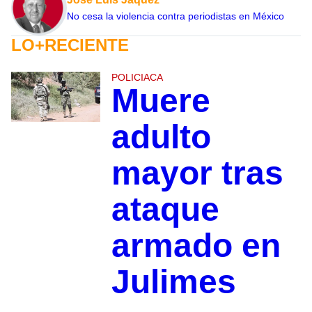
No cesa la violencia contra periodistas en México
LO+RECIENTE
POLICIACA
Muere
adulto
mayor tras
ataque
armado en
Julimes