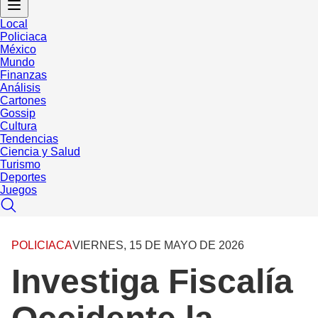
Local
Policiaca
México
Mundo
Finanzas
Análisis
Cartones
Gossip
Cultura
Tendencias
Ciencia y Salud
Turismo
Deportes
Juegos
POLICIACA
VIERNES, 15 DE MAYO DE 2026
Investiga Fiscalía