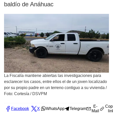
baldío de Anáhuac
La Fiscalía mantiene abiertas las investigaciones para
esclarecer los casos, entre ellos el de un joven localizado
por su propio padre en un terreno contiguo a su vivienda
/
Foto: Cortesía / DSVPM
E-
Cop
Facebook
X
WhatsApp
Telegram
Mail
lin