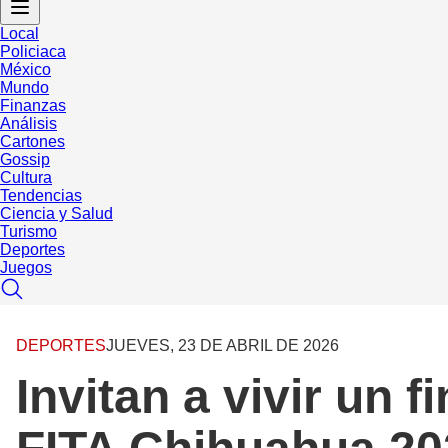
Local
Policiaca
México
Mundo
Finanzas
Análisis
Cartones
Gossip
Cultura
Tendencias
Ciencia y Salud
Turismo
Deportes
Juegos
DEPORTES
JUEVES, 23 DE ABRIL DE 2026
Invitan a vivir un 