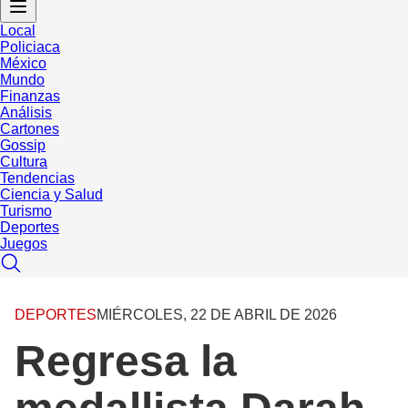
Local
Policiaca
México
Mundo
Finanzas
Análisis
Cartones
Gossip
Cultura
Tendencias
Ciencia y Salud
Turismo
Deportes
Juegos
DEPORTES
MIÉRCOLES, 22 DE ABRIL DE 2026
Regresa la