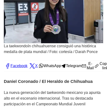
La taekwondoín chihuahuense consiguió una histórica
medalla de plata mundial
/
Foto: cortesía / Darah Ponce
E-
Cop
Facebook
X
WhatsApp
Telegram
Mail
lin
Daniel Coronado / El Heraldo de Chihuahua
La nueva generación del taekwondo mexicano ya apunta
alto en el escenario internacional. Tras su destacada
participación en el Campeonato Mundial Juvenil