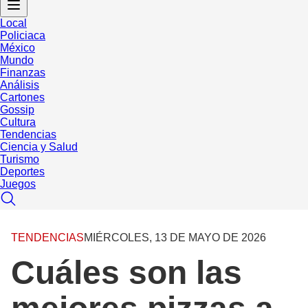
Local
Policiaca
México
Mundo
Finanzas
Análisis
Cartones
Gossip
Cultura
Tendencias
Ciencia y Salud
Turismo
Deportes
Juegos
TENDENCIAS
MIÉRCOLES, 13 DE MAYO DE 2026
Cuáles son las