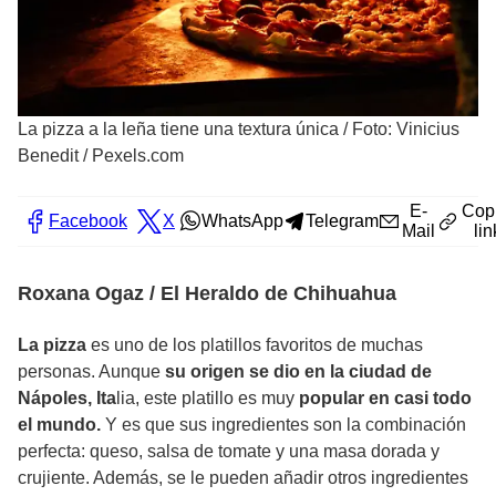
La pizza a la leña tiene una textura única
/
Foto: Vinicius
Benedit / Pexels.com
E-
Cop
Facebook
X
WhatsApp
Telegram
Mail
lin
Roxana Ogaz / El Heraldo de Chihuahua
La pizza
es uno de los platillos favoritos de muchas
personas. Aunque
su origen se dio en la ciudad de
Nápoles, Ita
lia, este platillo es muy
popular en casi todo
el mundo.
Y es que sus ingredientes son la combinación
perfecta: queso, salsa de tomate y una masa dorada y
crujiente. Además, se le pueden añadir otros ingredientes