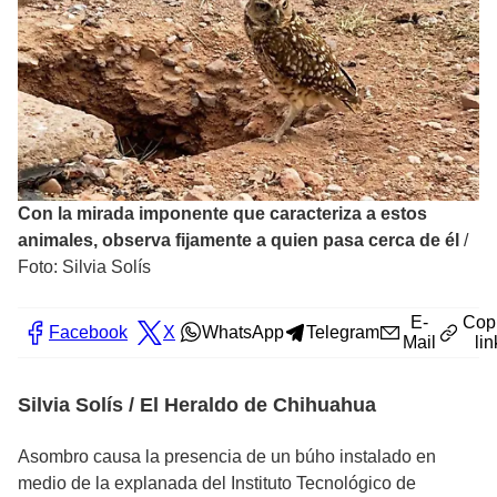
Con la mirada imponente que caracteriza a estos
animales, observa fijamente a quien pasa cerca de él
/
Foto: Silvia Solís
E-
Cop
Facebook
X
WhatsApp
Telegram
Mail
lin
Silvia Solís / El Heraldo de Chihuahua
Asombro causa la presencia de un búho instalado en
medio de la explanada del Instituto Tecnológico de