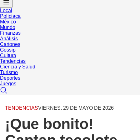
Local
Policiaca
México
Mundo
Finanzas
Análisis
Cartones
Gossip
Cultura
Tendencias
Ciencia y Salud
Turismo
Deportes
Juegos
TENDENCIAS
VIERNES, 29 DE MAYO DE 2026
¡Que bonito!