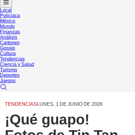
Local
Policiaca
México
Mundo
Finanzas
Análisis
Cartones
Gossip
Cultura
Tendencias
Ciencia y Salud
Turismo
Deportes
Juegos
TENDENCIAS
LUNES, 1 DE JUNIO DE 2026
¡Qué guapo!