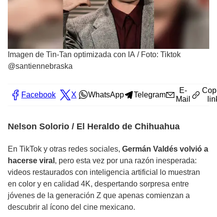
Imagen de Tin-Tan optimizada con IA
/
Foto: Tiktok
@santiennebraska
E-
Cop
Facebook
X
WhatsApp
Telegram
Mail
lin
Nelson Solorio / El Heraldo de Chihuahua
En TikTok y otras redes sociales,
Germán Valdés volvió a
hacerse viral
, pero esta vez por una razón inesperada:
videos restaurados con inteligencia artificial lo muestran
en color y en calidad 4K, despertando sorpresa entre
jóvenes de la generación Z que apenas comienzan a
descubrir al ícono del cine mexicano.