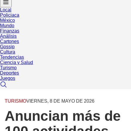
Local
Policiaca
México
Mundo
Finanzas
Análisis
Cartones
Gossip
Cultura
Tendencias
Ciencia y Salud
Turismo
Deportes
Juegos
TURISMO
VIERNES, 8 DE MAYO DE 2026
Anuncian más de