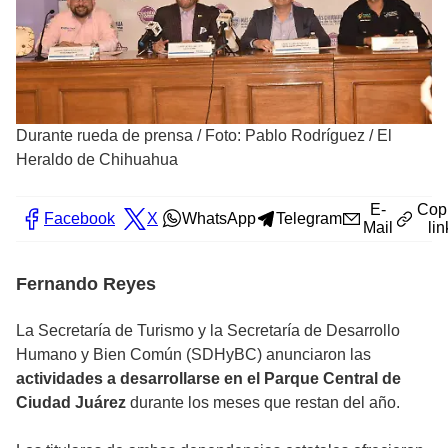
Durante rueda de prensa
/
Foto: Pablo Rodríguez / El
Heraldo de Chihuahua
E-
Cop
Facebook
X
WhatsApp
Telegram
Mail
lin
Fernando Reyes
La Secretaría de Turismo y la Secretaría de Desarrollo
Humano y Bien Común (SDHyBC) anunciaron las
actividades a desarrollarse en el Parque Central de
Ciudad Juárez
durante los meses que restan del año.