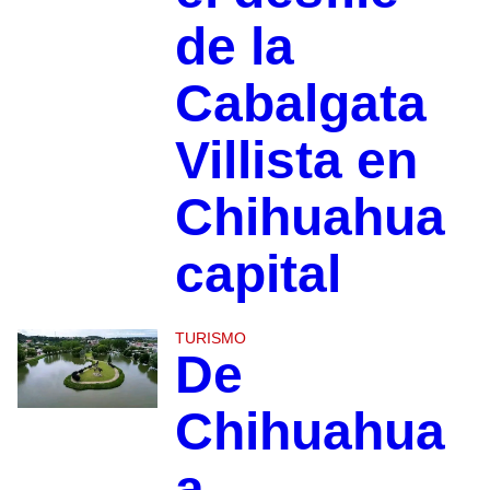
de la
Cabalgata
Villista en
Chihuahua
capital
TURISMO
De
Chihuahua
a