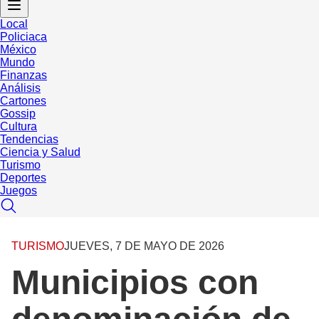
Local
Policiaca
México
Mundo
Finanzas
Análisis
Cartones
Gossip
Cultura
Tendencias
Ciencia y Salud
Turismo
Deportes
Juegos
TURISMO
JUEVES, 7 DE MAYO DE 2026
Municipios con