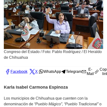
Congreso del Estado
/
Foto: Pablo Rodríguez / El Heraldo
de Chihuahua
E-
Cop
Facebook
X
WhatsApp
Telegram
Mail
lin
Karla Isabel Carmona Espinoza
Los municipios de Chihuahua que cuenten con la
denominación de
“Pueblo Mágico”, “Pueblo Tradicional”
o