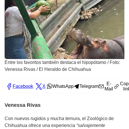
Entre los favoritos también destaca el hipopótamo
/
Foto:
Venessa Rivas / El Heraldo de Chihuahua
E-
Cop
Facebook
X
WhatsApp
Telegram
Mail
lin
Venessa Rivas
Con nuevos rugidos y mucha ternura, el Zoológico de
Chihuahua ofrece una experiencia
“salvajemente