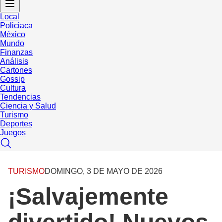
Local
Policiaca
México
Mundo
Finanzas
Análisis
Cartones
Gossip
Cultura
Tendencias
Ciencia y Salud
Turismo
Deportes
Juegos
TURISMO
DOMINGO, 3 DE MAYO DE 2026
¡Salvajemente