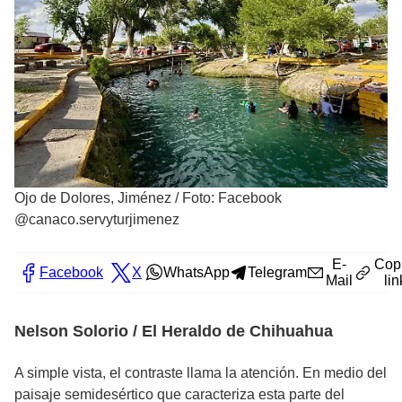
Ojo de Dolores, Jiménez
/
Foto: Facebook
@canaco.servyturjimenez
E-
Cop
Facebook
X
WhatsApp
Telegram
Mail
lin
Nelson Solorio / El Heraldo de Chihuahua
A simple vista, el contraste llama la atención. En medio del
paisaje semidesértico que caracteriza esta parte del