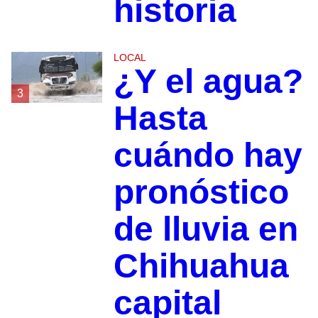
historia
LOCAL
¿Y el agua?
3
Hasta
cuándo hay
pronóstico
de lluvia en
Chihuahua
capital